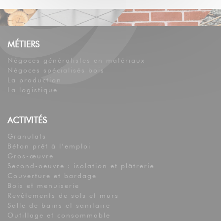
MÉTIERS
Négoces généralistes en matériaux
Négoces spécialisés bois
La production
La logistique
ACTIVITÉS
Granulats
Béton prêt à l’emploi
Gros-œuvre
Second-oeuvre : isolation et plâtrerie
Couverture et bardage
Bois et menuiserie
Revêtements de sols et murs
Salle de bains et sanitaire
Outillage et consommable