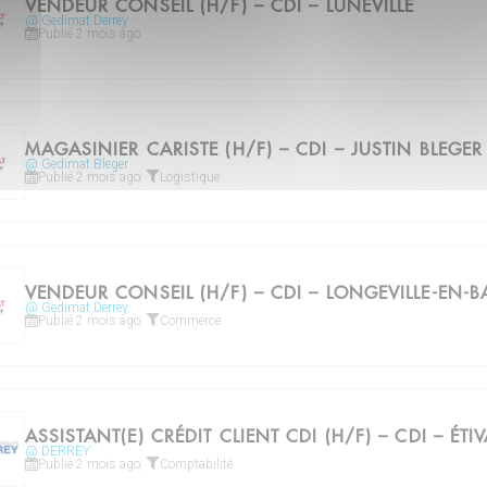
VENDEUR CONSEIL (H/F) – CDI – LUNÉVILLE
@ Gedimat Derrey
Publié 2 mois ago
MAGASINIER CARISTE (H/F) – CDI – JUSTIN BLEGER
@ Gedimat Bleger
Publié 2 mois ago
Logistique
VENDEUR CONSEIL (H/F) – CDI – LONGEVILLE-EN-B
@ Gedimat Derrey
Publié 2 mois ago
Commerce
ASSISTANT(E) CRÉDIT CLIENT CDI (H/F) – CDI – ÉT
@ DERREY
Publié 2 mois ago
Comptabilité