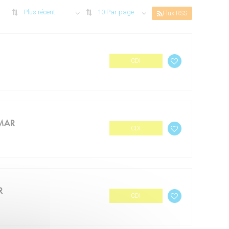
Plus récent
10 Par page
Flux RSS
CDI
LMAR
CDI
R
CDI