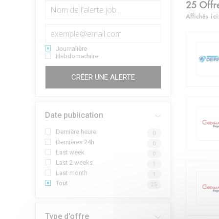
25
Offr
Affichés ici
Journalière
Hebdomadaire
CRÉER UNE ALERTE
Date publication
Dernière heure
0
Dernières 24h
0
Last week
0
Last 2 weeks
1
Last month
1
Tout
25
Type d'offre