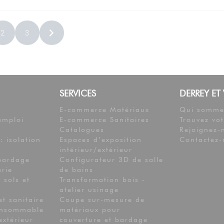
2
3
SERVICES
DERREY ET
E-commerce Matériaux
Qui somme
emploi
E-commerce Sanitaires
Trouvez vo
Catalogues
Rejoignez-
: isolation
Espaces d’exposition
Contactez-
intérieur/extérieur
bardage
Configurateur 3D de salle
erie
de bains
 sols et
Transformation bois -
atelier usinage
et sanitaire
Coupe sur-mesure de
consommable
matériaux pour
xtérieur
couverture et bardage