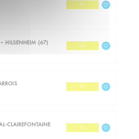
CDI
 – HILSENHEIM (67)
CDI
ARROIS
CDI
IVAL-CLAIREFONTAINE
CDI