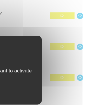
IM
CDI
CDI
ant to activate
CDI