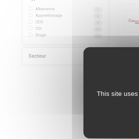
Alternance
1
Apprentissage
0
CDD
0
CDI
24
Stage
0
Secteur
This site uses