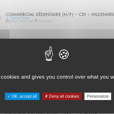
COMMERCIAL SÉDENTAIRE (H/F) – CDI – HILSENHE
@ Gedimat Bleger
Publié 1 mois ago
Commerce
MAGASINIER CARISTE (H/F) – CDI – REICHSTETT
@ DERREY
Publié 1 mois ago
Logistique
 cookies and gives you control over what you w
VENDEUR CONSEIL (H/F) – CDI – EPINAL
@ Gedimat Derrey
Publié 2 mois ago
Commerce
OK, accept all
Deny all cookies
Personalize