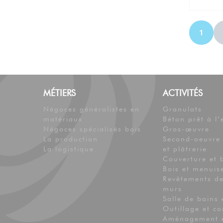
1
MÉTIERS
ACTIVITÉS
Négoces généralistes en
Granulats
matériaux
Béton prêt à l’
Négoces spécialisés bois
Gros-œuvre
La production
Second-oeuvre 
La logistique
et plâtrerie
Couverture et 
Bois et menuis
Revêtements de
murs
Salle de bains 
Outillage et 
Aménagement e