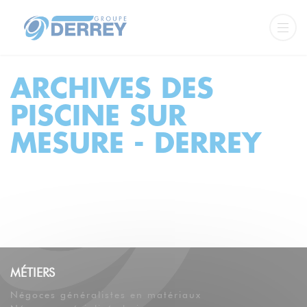
ARCHIVES DES
PISCINE SUR
MESURE - DERREY
MÉTIERS
Négoces généralistes en matériaux