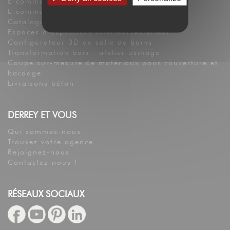
E-commerce Matériaux
E-commerce Sanitaires
Catalogues
Espaces d’exposition intérieur/extérieur
Configurateur 3D de salle de bains
Transformation bois - atelier usinage
Coupe sur-mesure de matériaux pour couverture et
bardage
Livraisons béton
DERREY ET VOUS
Qui sommes-nous
Trouvez votre agence
Rejoignez-nous
Contactez-nous !
RÉSEAUX SOCIAUX