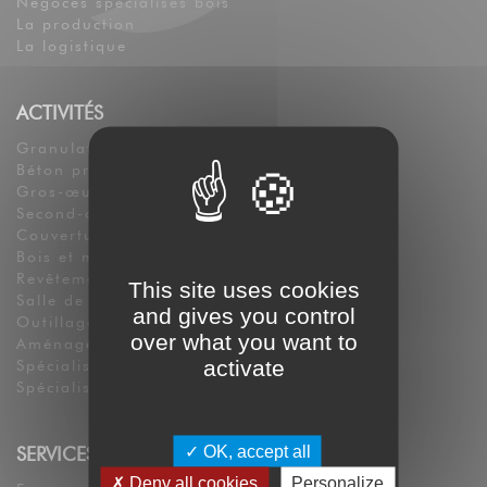
Négoces spécialisés bois
La production
La logistique
ACTIVITÉS
Granulats
Béton prêt à l’emploi
Gros-œuvre
Second-oeuvre : isolation et plâtrerie
Couverture et bardage
Bois et menuiserie
Revêtements de sols et murs
This site uses cookies
Salle de bains et sanitaire
and gives you control
Outillage et consommable
over what you want to
Aménagement extérieur
activate
Spécialistes Salles de Bain
Spécialistes Plafonds Plâtrerie Isolation
OK, accept all
SERVICES
Deny all cookies
Personalize